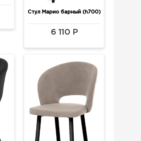
Стул Марио барный (h700)
6 110 Р