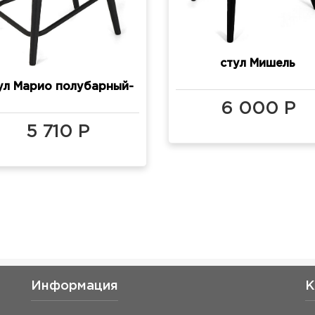
стул Мишель
ул Марио полубарный-
6 000 Р
мини (h500)
5 710 Р
Информация
К