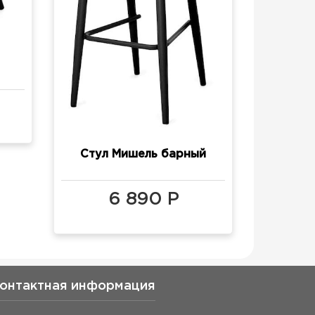
Стул Мишель барный
(h700)
6 890 Р
онтактная информация