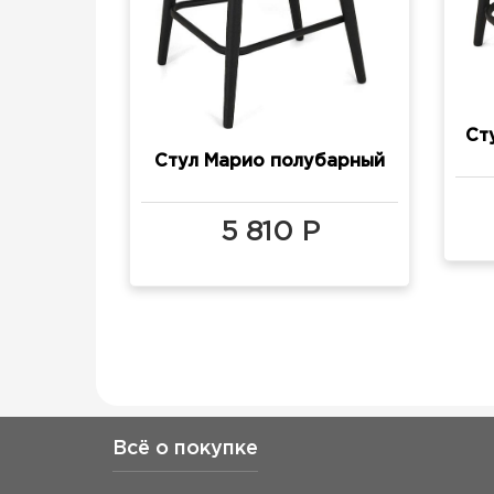
Ст
Стул Марио полубарный
(h600)
5 810 Р
Всё о покупке