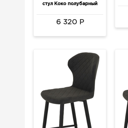
стул Коко полубарный
(h600)
6 320 Р