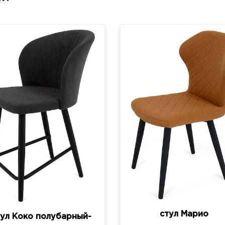
стул Марио
тул Коко полубарный-