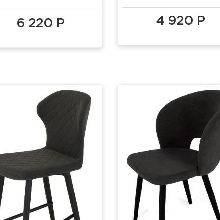
мини (h500)
4 920 Р
6 220 Р