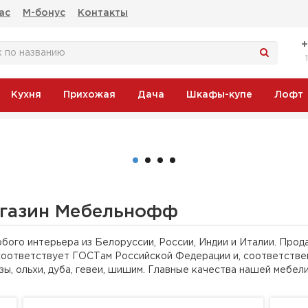
ас
М-бонус
Контакты
Кухня
Прихожая
Дача
Шкафы-купе
Лофт
егас
агазин Мебельнофф
бого интерьера из Белоруссии, России, Индии и Италии. Прод
соответствует ГОСТам Российской Федерации и, соответствен
зы, ольхи, дуба, гевеи, шишим. Главные качества нашей мебел