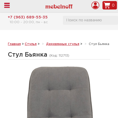
0
+7 (963) 689-55-35
10:00 - 20:00, пн - вс
Главная
>
Стулья
>
Деревянные стулья
>
Стул Бьянка
Стул Бьянка
(Код:
112713
)