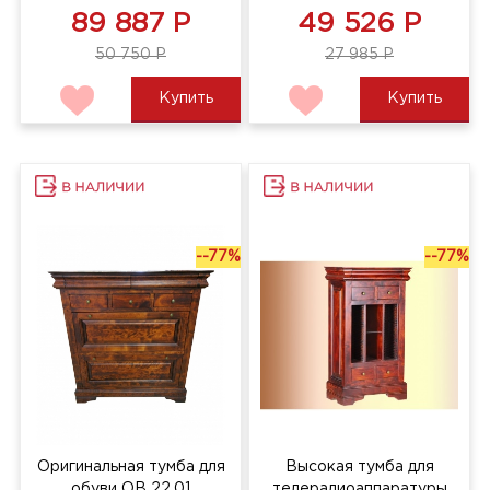
89 887 Р
49 526 Р
50 750 Р
27 985 Р
Купить
Купить
--77%
--77%
Оригинальная тумба для
Высокая тумба для
обуви ОВ 22.01
телерадиоаппаратуры