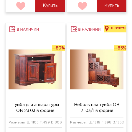
Купить
Купить
ШОУРУМ
--80%
--85%
Тумба для аппаратуры
Небольшая тумба ОВ
ОВ 23.03 в форме
21.03/1 в форме
трапеции
ступенек
Размеры: Ш:1105 Г:499 В:803 мм
Размеры: Ш:1316 Г:398 В:1353 мм