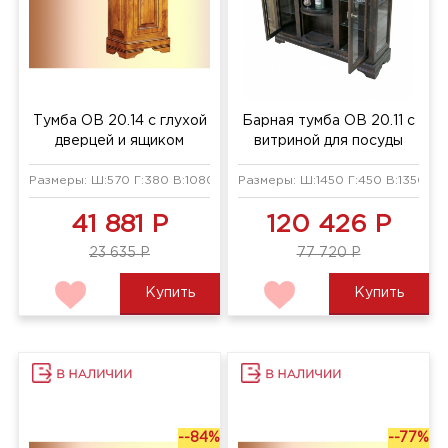
Тумба ОВ 20.14 с глухой
Барная тумба ОВ 20.11 с
дверцей и ящиком
витриной для посуды
Размеры: Ш:570 Г:380 В:1080 мм
Размеры: Ш:1450 Г:450 В:1350 мм
41 881 Р
120 426 Р
23 635 Р
77 720 Р
Купить
Купить
--84%
--77%