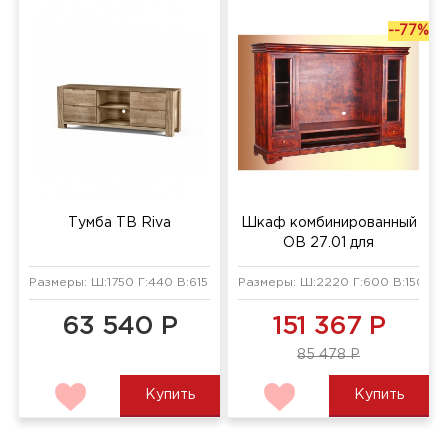
--77%
Тумба ТВ Riva
Шкаф комбинированный
ОВ 27.01 для
телеаппаратуры
Размеры: Ш:1750 Г:440 В:615 мм
Размеры: Ш:2220 Г:600 В:1500 м
63 540 Р
151 367 Р
85 478 Р
Купить
Купить