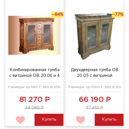
--84%
--77%
Комбинированная тумба
Двухдверная тумба ОВ
с витриной ОВ 20.06 и 4
20.05 с витриной
ящиками
Размеры: Ш:1180 Г:380 В:1080 мм
Размеры: Ш:1000 Г:380 В:1080 м
81 270 Р
66 190 Р
44 080 Р
37 410 Р
Купить
Купить