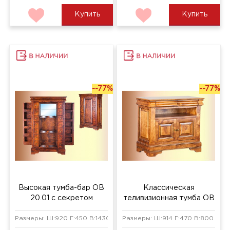
Купить
Купить
--77%
--77%
Высокая тумба-бар ОВ
Классическая
20.01 с секретом
теливизионная тумба ОВ
23.01
Размеры: Ш:920 Г:450 В:1430 мм
Размеры: Ш:914 Г:470 В:800 мм