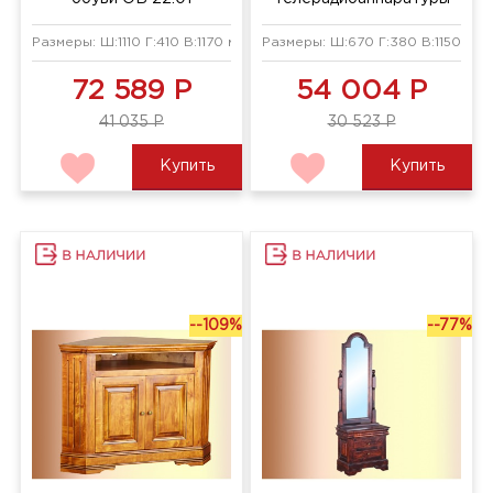
ОВ 23.04
Размеры: Ш:1110 Г:410 В:1170 мм
Размеры: Ш:670 Г:380 В:1150 мм
72 589 Р
54 004 Р
41 035 Р
30 523 Р
Купить
Купить
--109%
--77%