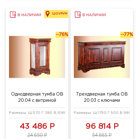
ШОУРУМ
--76%
--77%
Однодверная тумба ОВ
Трехдверная тумба ОВ
20.04 с витриной
20.03 с ключами
Размеры: Ш:570 Г:380 В:1080 мм
Размеры: Ш:1750 Г:500 В:980 мм
43 486 Р
96 814 Р
24 650 Р
54 665 Р