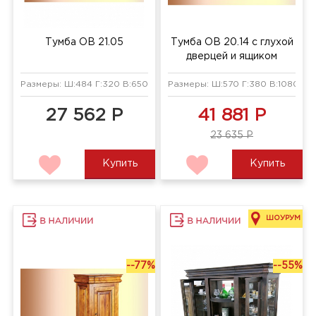
Тумба ОВ 21.05
Тумба ОВ 20.14 с глухой
дверцей и ящиком
Размеры: Ш:484 Г:320 В:650 мм
Размеры: Ш:570 Г:380 В:1080 мм
27 562 Р
41 881 Р
23 635 Р
Купить
Купить
ШОУРУМ
--77%
--55%