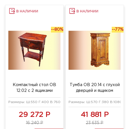
--80%
--77%
Компактный стол ОВ
Тумба ОВ 20.14 с глухой
12.02 с 2 ящиками
дверцей и ящиком
Размеры: Ш:550 Г:400 В:760 мм
Размеры: Ш:570 Г:380 В:1080 мм
29 272 Р
41 881 Р
16 240 Р
23 635 Р