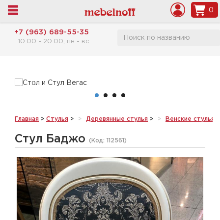
0
+7 (963) 689-55-35
Стол Вегас
и
10:00 - 20:00, пн - вс
Стул Вегас
По отличным ценам
Главная
>
Стулья
>
Деревянные стулья
>
Венские стулья 
Стул Баджо
(Код:
112561
)