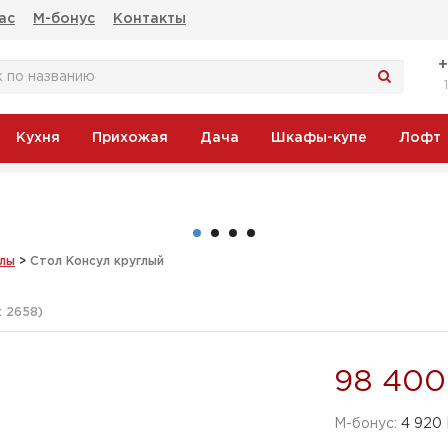
ас
М-бонус
Контакты
Кухня
Прихожая
Дача
Шкафы-купе
Лофт
егас
лы
>
Стол Консул круглый
:
2658
)
98 400
M-бонус:
4 920