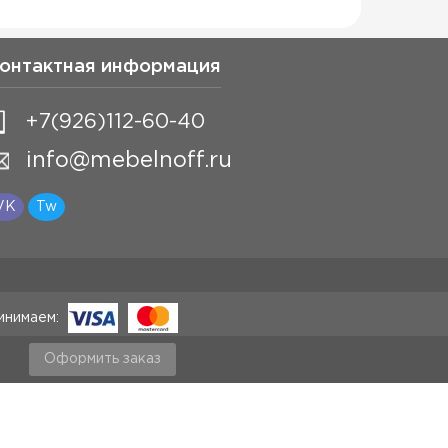
онтактная информация
+7(926)112-60-40
info@mebelnoff.ru
VK
Tw
инимаем:
Оформить заказ
ством РФ. Копирование без согласования
я лиц, владеющих ресурсом. Торговые марки и