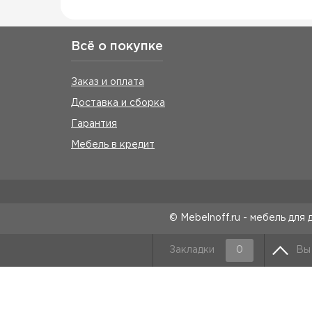
Всё о покупке
Заказ и оплата
Доставка и сборка
Гарантия
Мебель в кредит
© Mebelnoff.ru - мебель для 
Закладки
0
Вы
Все права на материалы текстового, графического
запрещено. Информация, представленная на сайте, н
логотипы принадлежат Menelnoff.ru или третьим лица