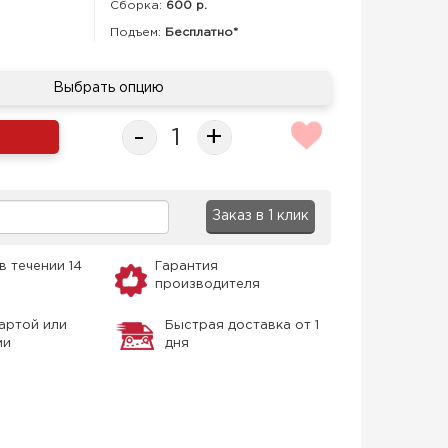
Сборка
:
600 р.
Подъем:
Бесплатно*
Выбрать опцию
-
+
Заказ в 1 клик
в течении 14
Гарантия
производителя
артой или
Быстрая доставка от 1
ми
дня