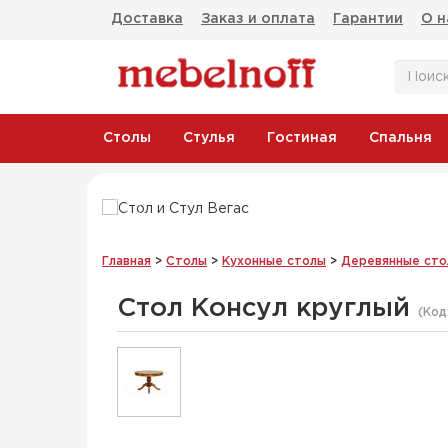
Доставка
Заказ и оплата
Гарантии
О н
Столы
Стулья
Гостиная
Спальня
Стол Вегас
Стул В
и
По отличным ценам
Главная
>
Столы
>
Кухонные столы
>
Деревянные сто
Стол Консул круглый
(Код