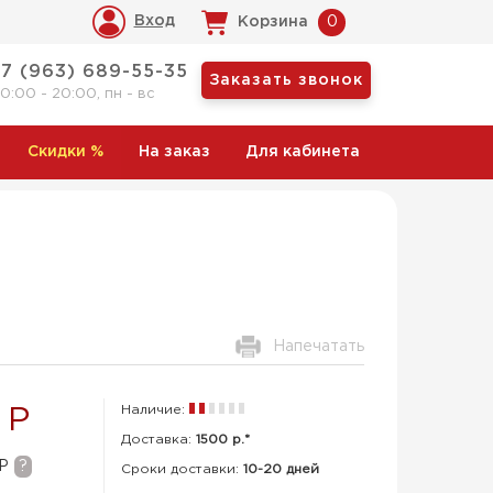
Вход
Корзина
0
+7 (963) 689-55-35
Заказать звонок
10:00 - 20:00, пн - вс
Скидки
%
На заказ
Для кабинета
Напечатать
Наличие:
 Р
Доставка:
1500 р.*
 Р
?
Сроки доставки:
10-20 дней