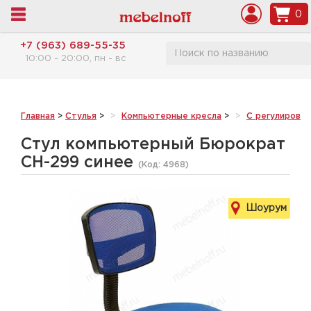
0
+7 (963) 689-55-35
10:00 - 20:00, пн - вс
Главная
>
Стулья
>
Компьютерные кресла
>
С регулировк
Стул компьютерный Бюрократ
CH-299 синее
(Код:
4968
)
Шоурум