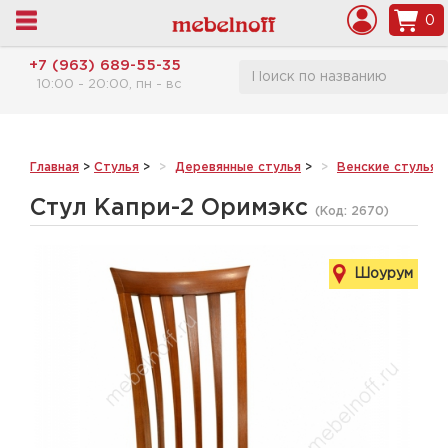
0
+7 (963) 689-55-35
10:00 - 20:00, пн - вс
Главная
>
Стулья
>
Деревянные стулья
>
Венские стулья 
Стул Капри-2 Оримэкс
(Код:
2670
)
Шоурум