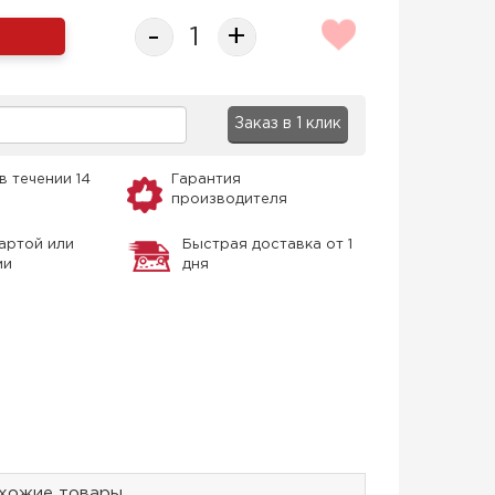
-
+
Заказ в 1 клик
в течении 14
Гарантия
производителя
артой или
Быстрая доставка от 1
ми
дня
хожие товары