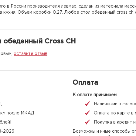
ного в России производителя левмар, сделан из материала мас
 кухня. Объем коробки 0,27. Любое стол обеденный cross ch 
 обеденный Cross CH
ервым,
оставьте отзыв
.
Оплата
К оплате принимаем
:
Д
Наличными в салон
 1 км после МКАД
Оплата по карте в 
блей!
Покупка в кредит 
08-2026
Возможны и иные способы оп