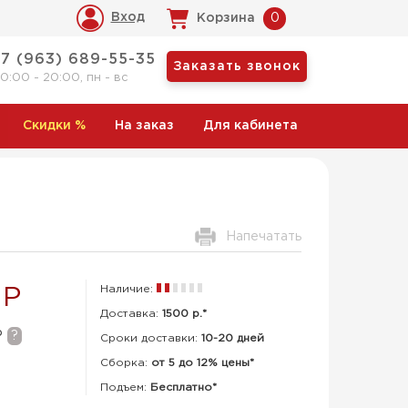
Вход
Корзина
0
+7 (963) 689-55-35
Заказать звонок
10:00 - 20:00, пн - вс
Скидки
%
На заказ
Для кабинета
Напечатать
Наличие:
 Р
Доставка:
1500 р.*
Р
?
Сроки доставки:
10-20 дней
Сборка
:
от 5 до 12% цены*
Подъем:
Бесплатно*