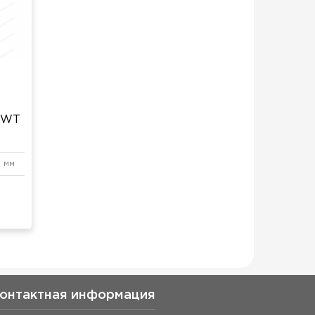
s WT
0 мм
онтактная информация