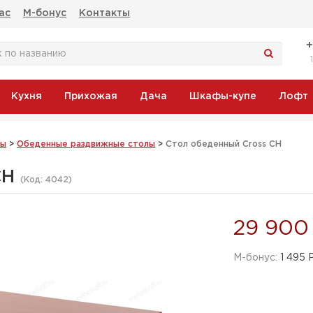
ас
М-бонус
Контакты
Кухня
Прихожая
Дача
Шкафы-купе
Лофт
лы
>
Обеденные раздвижные столы
>
Стол обеденный Cross CH
CH
(Код:
4042
)
29 900
M-бонус:
1 495 