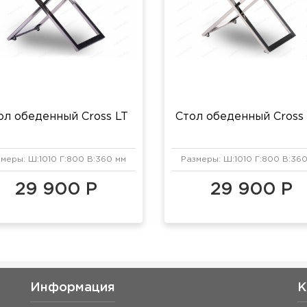
ол обеденный Cross LT
Стол обеденный Cros
меры: Ш:1010 Г:800 В:360 мм
Размеры: Ш:1010 Г:800 В:36
29 900 Р
29 900 Р
Информация
К