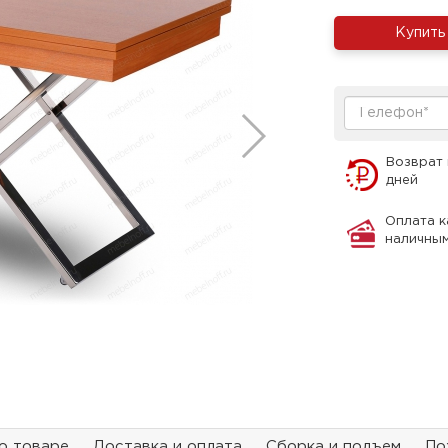
Купить
Возврат 
дней
Оплата к
наличны
о товаре
Доставка и оплата
Сборка и подъем
По