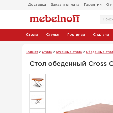
Доставка
Заказ и оплата
Гарантии
О н
Столы
Стулья
Гостиная
Спальня
Главная
>
Столы
>
Кухонные столы
>
Обеденные сто
Стол обеденный Cross 