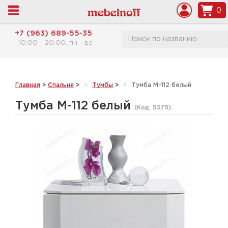
0
+7 (963) 689-55-35
10:00 - 20:00, пн - вс
Главная
>
Спальня
>
Тумбы
>
Тумба М-112 белый
Тумба М-112 белый
(Код:
9375
)