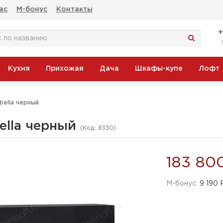
ас
М-бонус
Контакты
Кухня
Прихожая
Дача
Шкафы-купе
Лофт
bella черный
bella черный
(Код:
8330
)
183 80
M-бонус:
9 190 