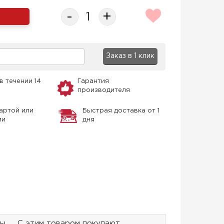
-
+
Заказ в 1 клик
в течении 14
Гарантия
производителя
артой или
Быстрая доставка от 1
ми
дня
ры
С этим товаром покупают