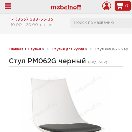
0
+7 (963) 689-55-35
10:00 - 20:00, пн - вс
Главная
>
Стулья
>
Стулья для кухни
>
Стул PM062G черн
Стул PM062G черный
(Код:
6112
)