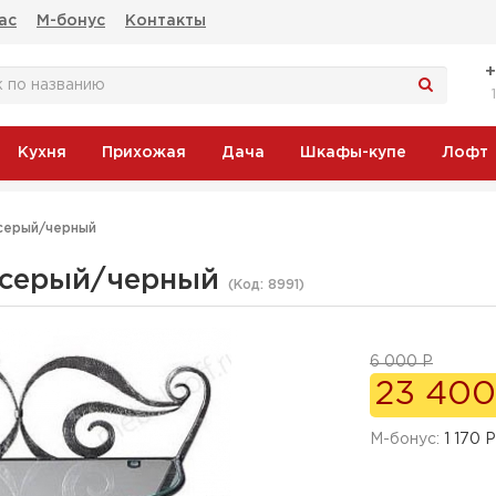
ас
М-бонус
Контакты
Кухня
Прихожая
Дача
Шкафы-купе
Лофт
серый/черный
 серый/черный
(Код:
8991
)
6 000 Р
23 400
M-бонус:
1 170 Р