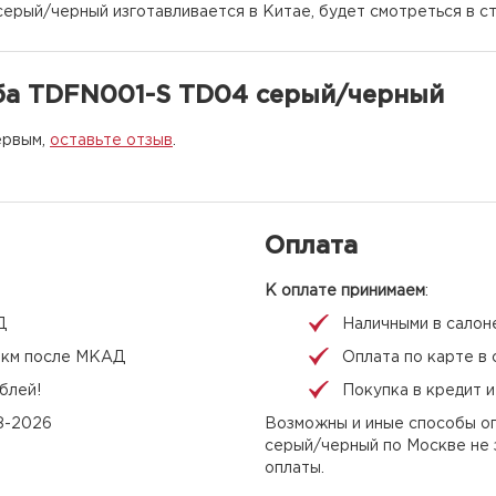
ерый/черный изготавливается в Китае, будет смотреться в ст
ба TDFN001-S TD04 серый/черный
ервым,
оставьте отзыв
.
Оплата
К оплате принимаем
:
Д
Наличными в салон
 1 км после МКАД
Оплата по карте в 
блей!
Покупка в кредит 
08-2026
Возможны и иные способы о
серый/черный по Москве не 
оплаты.