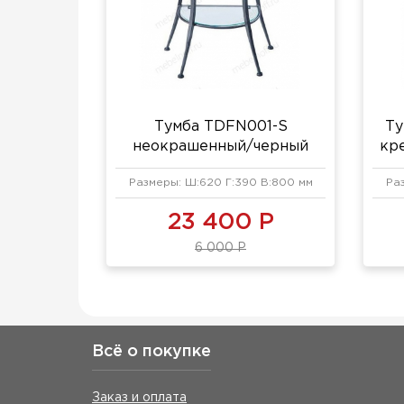
Тумба TDFN001-S
Ту
неокрашенный/черный
кр
Размеры: Ш:620 Г:390 В:800 мм
Ра
23 400 Р
6 000 Р
Всё о покупке
Заказ и оплата