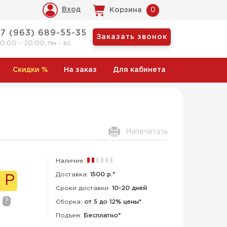
Вход
Корзина
0
+7 (963) 689-55-35
Заказать звонок
10:00 - 20:00, пн - вс
Скидки
%
На заказ
Для кабинета
Напечатать
Наличие:
Доставка:
1500 р.*
 Р
Сроки доставки:
10-20 дней
?
Сборка
:
от 5 до 12% цены*
Подъем:
Бесплатно*