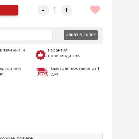
-
+
Заказ в 1 клик
в течении 14
Гарантия
производителя
артой или
Быстрая доставка от 1
ми
дня
хожие товары