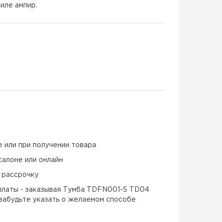
иле ампир.
е или при получении товара
салоне или онлайн
и рассрочку
платы - заказывая Тумба TDFN001-S TD04
забудьте указать о желаемом способе