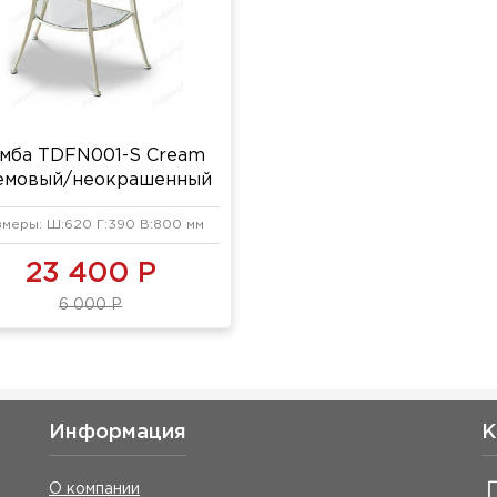
мба TDFN001-S Cream
емовый/неокрашенный
змеры: Ш:620 Г:390 В:800 мм
23 400 Р
6 000 Р
Информация
К
О компании