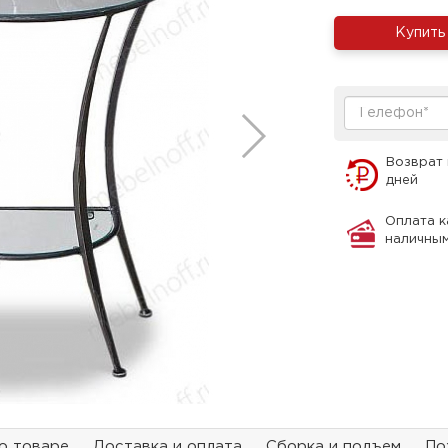
Купить
Возврат 
дней
Оплата к
наличны
о товаре
Доставка и оплата
Сборка и подъем
По