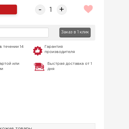
-
+
Заказ в 1 клик
в течении 14
Гарантия
производителя
артой или
Быстрая доставка от 1
ми
дня
хожие товары