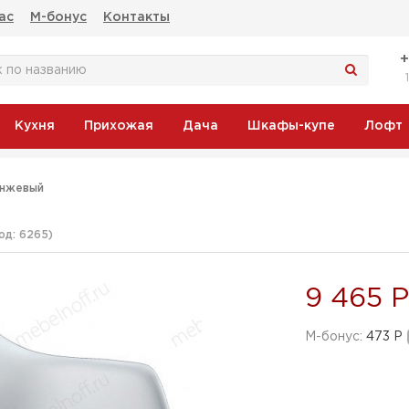
ас
М-бонус
Контакты
Кухня
Прихожая
Дача
Шкафы-купе
Лофт
анжевый
од:
6265
)
9 465 Р
M-бонус:
473 Р