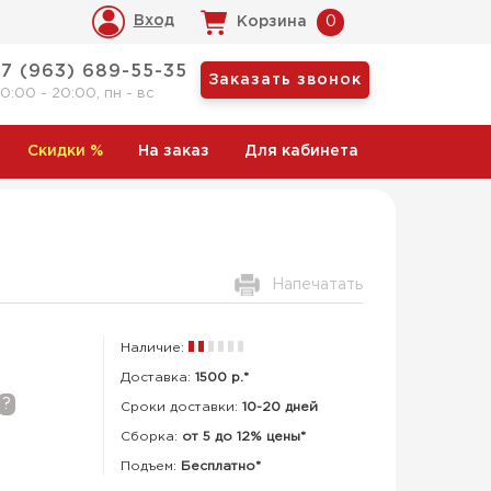
Вход
Корзина
0
+7 (963) 689-55-35
Заказать звонок
10:00 - 20:00, пн - вс
Скидки
%
На заказ
Для кабинета
Напечатать
Наличие:
Доставка:
1500 р.*
?
Сроки доставки:
10-20 дней
Сборка
:
от 5 до 12% цены*
Подъем:
Бесплатно*