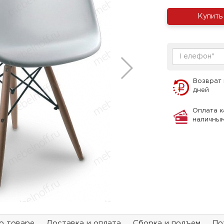
Купить
Возврат 
дней
Оплата к
наличны
о товаре
Доставка и оплата
Сборка и подъем
По