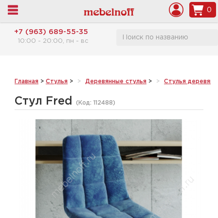
0
+7 (963) 689-55-35
10:00 - 20:00, пн - вс
Главная
>
Стулья
>
Деревянные стулья
>
Стулья деревянн
Стул Fred
(Код:
112488
)