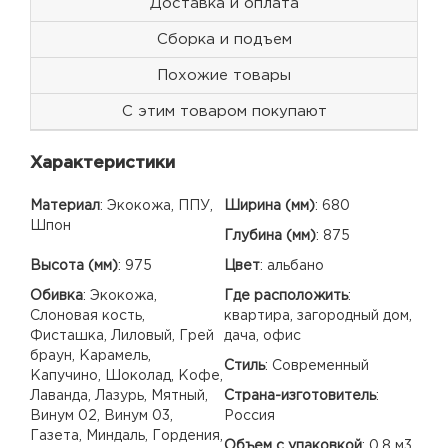
Доставка и оплата
Сборка и подъем
Похожие товары
С этим товаром покупают
Характеристики
Материал
:
Экокожа, ППУ,
Ширина (мм)
:
680
Шпон
Глубина (мм)
:
875
Высота (мм)
:
975
Цвет
:
альбано
Обивка
:
Экокожа,
Где расположить
:
Слоновая кость,
квартира, загородный дом,
Фисташка, Лиловый, Грей
дача, офис
браун, Карамель,
Стиль
:
Современный
Капучино, Шоколад, Кофе,
Лаванда, Лазурь, Мятный,
Страна-изготовитель
:
Винум 02, Винум 03,
Россия
Газета, Миндаль, Гордения,
Объем с упаковкой
:
0,8 м3