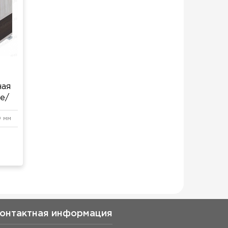
ная
е/
0 мм
онтактная информация