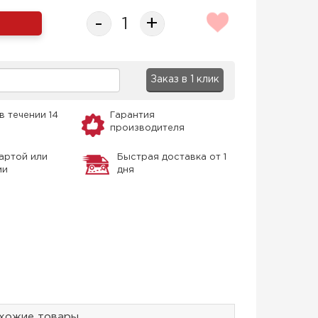
-
+
Заказ в 1 клик
в течении 14
Гарантия
производителя
артой или
Быстрая доставка от 1
ми
дня
хожие товары