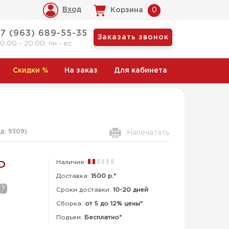
Вход
Корзина
0
+7 (963) 689-55-35
Заказать звонок
10:00 - 20:00, пн - вс
Скидки
%
На заказ
Для кабинета
од:
9309
)
Напечатать
Наличие:
Р
Доставка:
1500 р.*
?
Сроки доставки:
10-20 дней
Сборка
:
от 5 до 12% цены*
Подъем:
Бесплатно*