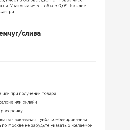
s, имеет в основе ЛДСП е1. Товар имеет
льня. Упаковка имеет объем 0,09. Каждое
кантри.
емчуг/слива
е или при получении товара
салоне или онлайн
и рассрочку
латы - заказывая Тумба комбинированная
 по Москве не забудьте указать о желаемом