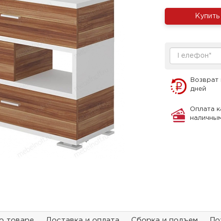
Купить
Возврат 
дней
Оплата к
наличны
о товаре
Доставка и оплата
Сборка и подъем
По