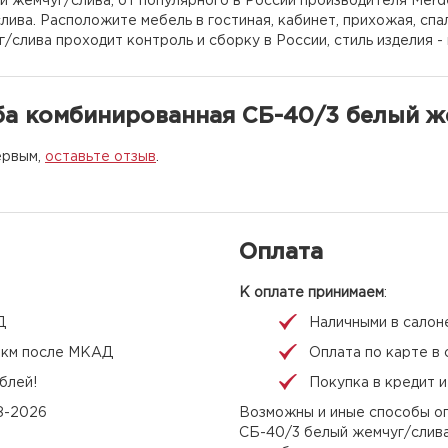
 жемчуг/слива, от популярного в России производителя Merde
ива. Расположите мебель в гостиная, кабинет, прихожая, спа
слива проходит контроль и сборку в России, стиль изделия - 
ба комбинированная СБ-40/3 белый ж
ервым,
оставьте отзыв
.
Оплата
К оплате принимаем
:
Д
Наличными в салон
 1 км после МКАД
Оплата по карте в 
блей!
Покупка в кредит 
08-2026
Возможны и иные способы оп
СБ-40/3 белый жемчуг/слива