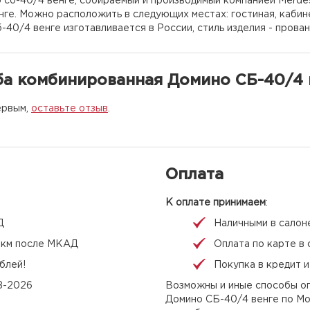
сб-40/4 венге, собираемый и производимый компанией Merdes
ге. Можно расположить в следующих местах: гостиная, кабине
-40/4 венге изготавливается в России, стиль изделия - прован
ба комбинированная Домино СБ-40/4 
ервым,
оставьте отзыв
.
Оплата
К оплате принимаем
:
Д
Наличными в салон
 1 км после МКАД
Оплата по карте в 
блей!
Покупка в кредит 
08-2026
Возможны и иные способы оп
Домино СБ-40/4 венге по Мо