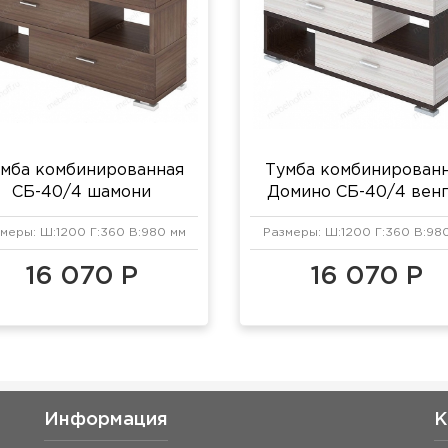
мба комбинированная
Тумба комбинирован
СБ-40/4 шамони
Домино СБ-40/4 венг
карамель
меры: Ш:1200 Г:360 В:980 мм
Размеры: Ш:1200 Г:360 В:98
16 070 Р
16 070 Р
Информация
К