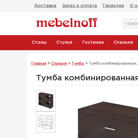
Доставка
Заказ и оплата
Гарантии
О н
Столы
Стулья
Гостиная
Спальня
Главная
>
Спальня
>
Тумбы
>
Тумба комбинированная 
Тумба комбинированна