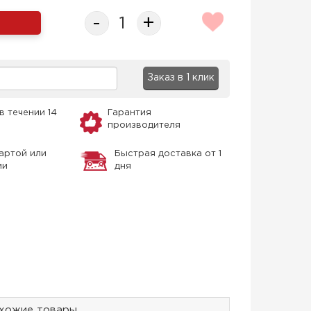
-
+
Заказ в 1 клик
в течении 14
Гарантия
производителя
артой или
Быстрая доставка от 1
ми
дня
хожие товары