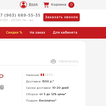
Вход
Корзина
0
+7 (963) 689-55-35
Заказать звонок
10:00 - 20:00, пн - вс
Скидки
%
На заказ
Для кабинета
Напечатать
Наличие:
Р
Доставка:
1500 р.*
?
Сроки доставки:
10-20 дней
Сборка
:
от 5 до 12% цены*
Подъем:
Бесплатно*