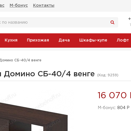
ас
М-бонус
Контакты
Кухня
Прихожая
Дача
Шкафы-купе
Лофт
Домино СБ-40/4 венге
я Домино СБ-40/4 венге
(Код:
9259
)
16 070 
M-бонус:
804 Р