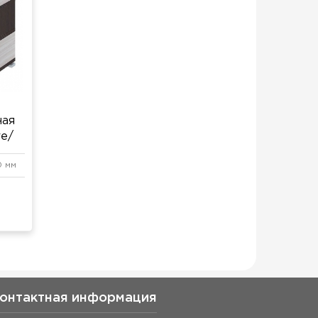
ная
е/
0 мм
онтактная информация