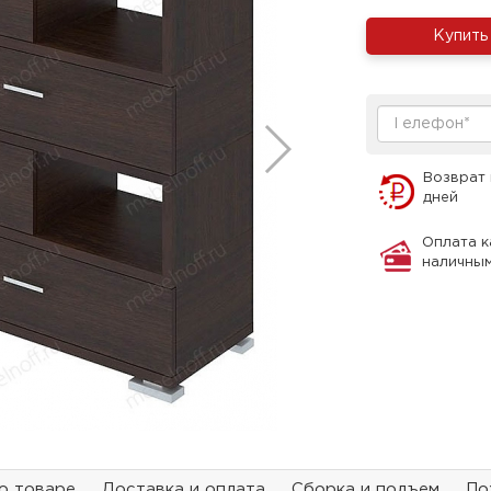
Купить
Возврат 
дней
Оплата к
наличны
о товаре
Доставка и оплата
Сборка и подъем
По