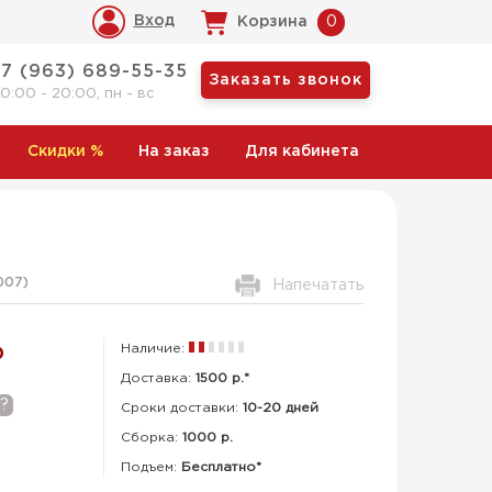
Вход
Корзина
0
+7 (963) 689-55-35
Заказать звонок
10:00 - 20:00, пн - вс
Скидки
%
На заказ
Для кабинета
007
)
Напечатать
Наличие:
Р
Доставка:
1500 р.*
?
Сроки доставки:
10-20 дней
Сборка
:
1000 р.
Подъем:
Бесплатно*