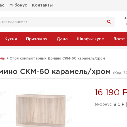
ас
М-бонус
Контакты
Кухня
Прихожая
Дача
Шкафы-купе
Лофт
олы
>
Стол компьютерный Домино СКМ-60 карамель/хром
мино СКМ-60 карамель/хром
(Код:
7
16 190 
M-бонус:
810 Р