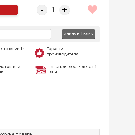
-
+
Заказ в 1 клик
в течении 14
Гарантия
производителя
артой или
Быстрая доставка от 1
ми
дня
хожие товары