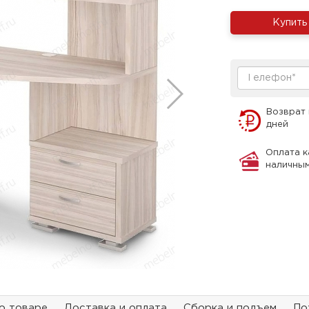
Купить
Возврат 
дней
Оплата к
наличны
о товаре
Доставка и оплата
Сборка и подъем
По