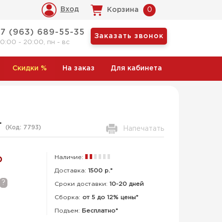
Вход
Корзина
0
+7 (963) 689-55-35
Заказать звонок
10:00 - 20:00, пн - вс
Скидки
%
На заказ
Для кабинета
г
(Код:
7793
)
Напечатать
Наличие:
Р
Доставка:
1500 р.*
?
Сроки доставки:
10-20 дней
Сборка
:
от 5 до 12% цены*
Подъем:
Бесплатно*