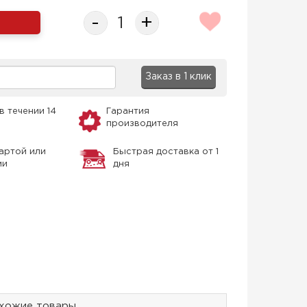
-
+
Заказ в 1 клик
в течении 14
Гарантия
производителя
артой или
Быстрая доставка от 1
ми
дня
хожие товары