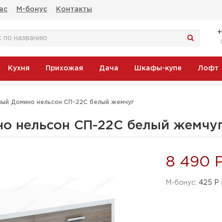
ас
М-бонус
Контакты
Кухня
Прихожая
Дача
Шкафы-купе
Лофт
ный Домино нельсон СП-22С белый жемчуг
но нельсон СП-22С белый жемчу
8 490 
M-бонус:
425 Р