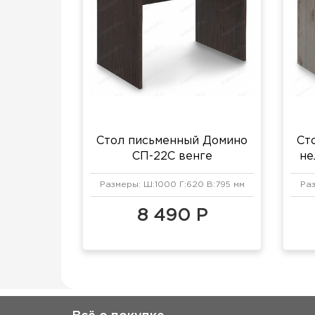
Стол письменный Домино
Ст
СП-22С венге
не
Размеры: Ш:1000 Г:620 В:795 мм
Раз
8 490 Р