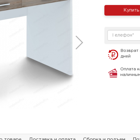
Купить
Возврат 
дней
Оплата к
наличны
о товаре
Доставка и оплата
Сборка и подъем
По