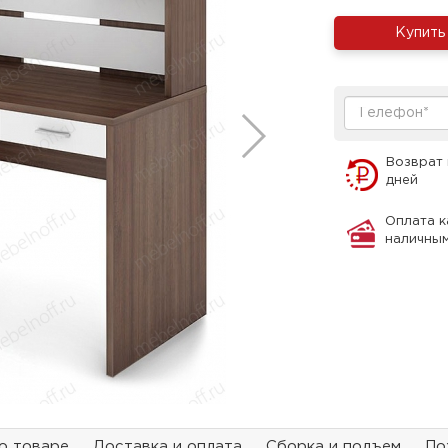
Купить
Возврат 
дней
Оплата к
наличны
о товаре
Доставка и оплата
Сборка и подъем
По