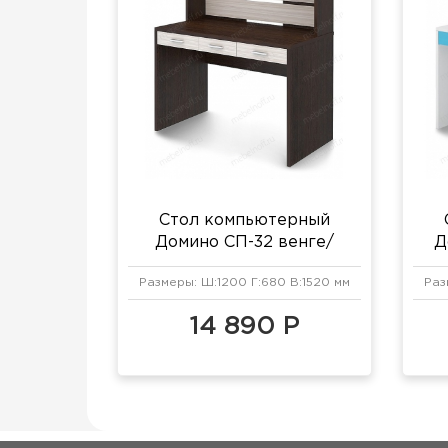
Стол компьютерный
Домино СП-32 венге/
Д
карамель
Размеры: Ш:1200 Г:680 В:1520 мм
Раз
14 890 Р