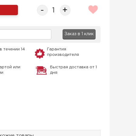
-
+
Заказ в 1 клик
в течении 14
Гарантия
производителя
артой или
Быстрая доставка от 1
ми
дня
хожие товары