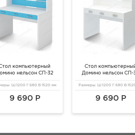
Стол компьютерный
Стол компьютерны
омино нельсон СП-32
Домино нельсон СП-
белый жемчуг/синий
белый жемчуг
меры: Ш:1200 Г:680 В:1520 мм
Размеры: Ш:1200 Г:680 В:152
мрамор
9 690 Р
9 690 Р