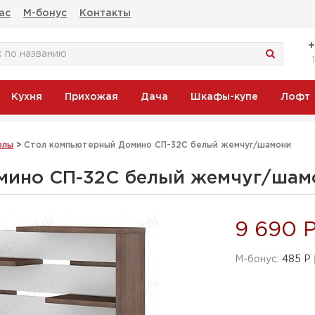
ас
М-бонус
Контакты
Кухня
Прихожая
Дача
Шкафы-купе
Лофт
олы
>
Стол компьютерный Домино СП-32С белый жемчуг/шамони
мино СП-32С белый жемчуг/ша
9 690 
M-бонус:
485 Р