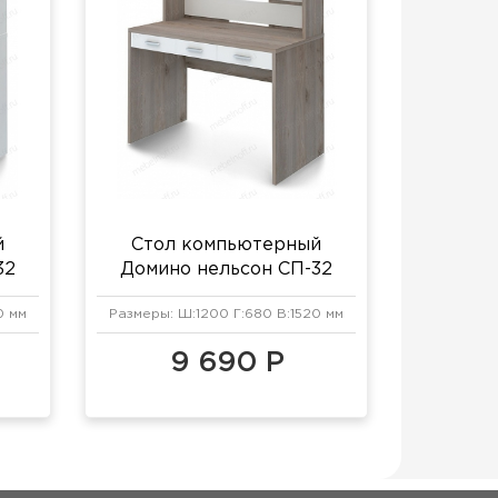
й
Стол компьютерный
32
Домино нельсон СП-32
белый жемчуг/нельсон
0 мм
Размеры: Ш:1200 Г:680 В:1520 мм
9 690 Р