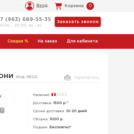
Вход
Корзина
0
+7 (963) 689-55-35
Заказать звонок
10:00 - 20:00, пн - вс
Скидки
%
На заказ
Для кабинета
мони
(Код:
6822
)
Напечатать
Наличие:
Р
Доставка:
1500 р.*
?
Сроки доставки:
10-20 дней
Сборка
:
1000 р.
Подъем:
Бесплатно*