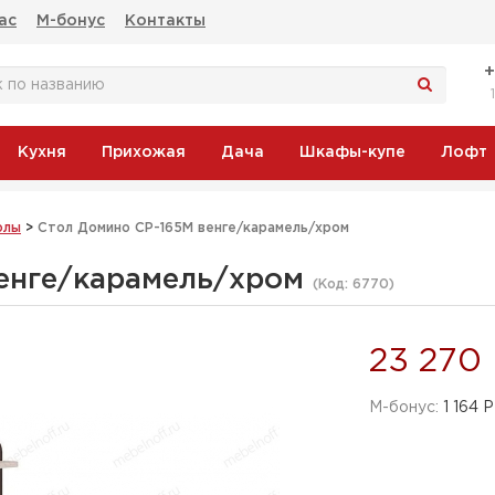
ас
М-бонус
Контакты
Кухня
Прихожая
Дача
Шкафы-купе
Лофт
олы
>
Стол Домино СР-165М венге/карамель/хром
енге/карамель/хром
(Код:
6770
)
23 270
M-бонус:
1 164 Р