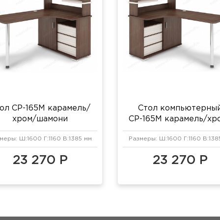
ол СР-165М карамель/
Стол компьютерны
хром/шамони
СР-165М карамель/хр
шамони
меры: Ш:1600 Г:1160 В:1385 мм
Размеры: Ш:1600 Г:1160 В:138
23 270 Р
23 270 Р