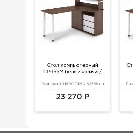
Стол компьютерный
Ст
СР-165М белый жемчуг/
хром/шамони
Размеры: Ш:1600 Г:1160 В:1385 мм
Раз
23 270 Р