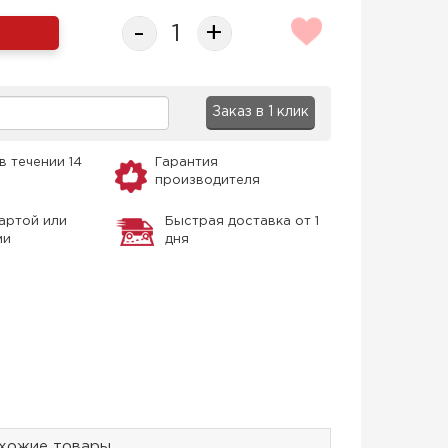
-
+
Заказ в 1 клик
в течении 14
Гарантия
производителя
артой или
Быстрая доставка от 1
ми
дня
хожие товары