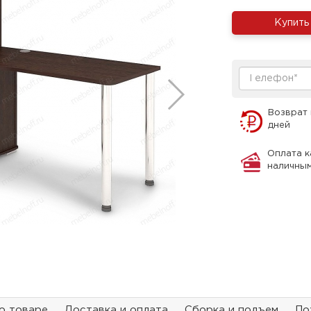
Купить
Возврат 
дней
Оплата к
наличны
о товаре
Доставка и оплата
Сборка и подъем
По