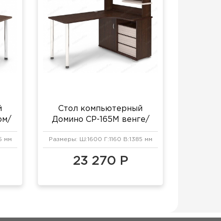
й
Стол компьютерный
ом/
Домино СР-165М венге/
карамель/хром
5 мм
Размеры: Ш:1600 Г:1160 В:1385 мм
23 270 Р