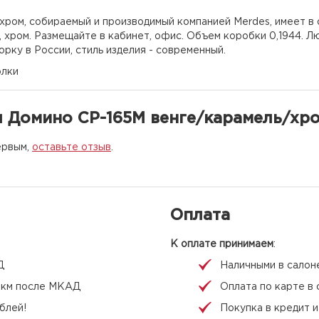
хром, собираемый и производимый компанией Merdes, имеет в 
, хром. Размещайте в кабинет, офис. Объем коробки 0,1944. Л
рку в России, стиль изделия - современный.
олки
л Домино СР-165М венге/карамель/хр
ервым,
оставьте отзыв
.
Оплата
К оплате принимаем
:
Д
Наличными в салон
 1 км после МКАД
Оплата по карте в 
блей!
Покупка в кредит 