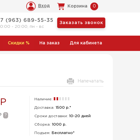
Вход
Корзина
0
+7 (963) 689-55-35
Заказать звонок
10:00 - 20:00, пн - вс
Скидки
%
На заказ
Для кабинета
Напечатать
Наличие:
 Р
Доставка:
1500 р.*
Р
?
Сроки доставки:
10-20 дней
Сборка
:
1000 р.
Подъем:
Бесплатно*