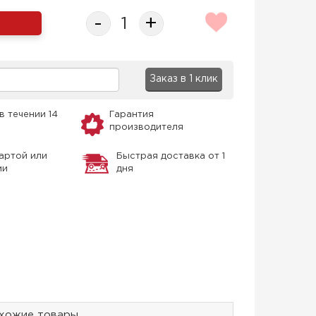
-
+
Заказ в 1 клик
в течении 14
Гарантия
производителя
артой или
Быстрая доставка от 1
ми
дня
хожие товары