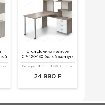
й
Стол Домино нельсон
лый
СР-420-130 белый жемчуг/
нельсон/хром
0 мм
Размеры: Ш:1300 Г:1300 В:1990 мм
24 990 Р