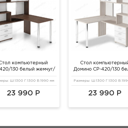
Стол компьютерный
Стол компьютерны
420/130 белый жемчуг/
Домино СР-420/130 бе
хром/шамони
жемчуг/карамель
меры: Ш:1300 Г:1300 В:1990 мм
Размеры: Ш:1300 Г:1300 В:199
23 990 Р
23 990 Р