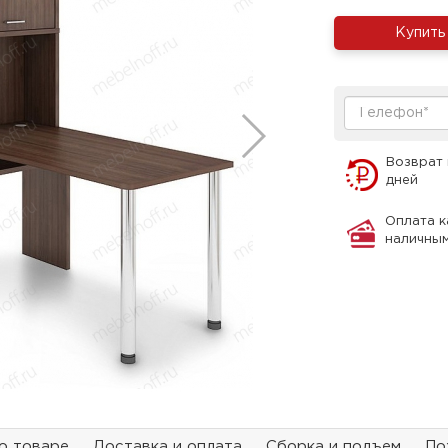
Купить
Возврат 
дней
Оплата к
наличны
о товаре
Доставка и оплата
Сборка и подъем
По