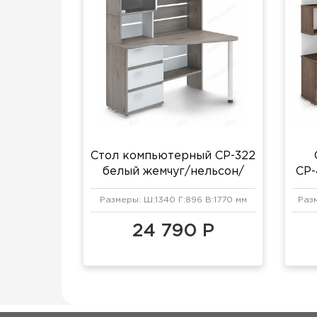
Стол компьютерный СР-322
белый жемчуг/нельсон/
СР-
хром
Размеры: Ш:1340 Г:896 В:1770 мм
Раз
24 790 Р