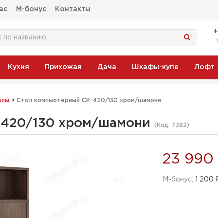
ас
М-бонус
Контакты
Кухня
Прихожая
Дача
Шкафы-купе
Лофт
олы
>
Стол компьютерный СР-420/130 хром/шамони
-420/130 хром/шамони
(Код:
7382
)
23 990
M-бонус:
1 200 