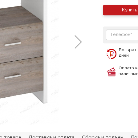
Купить
Возврат 
дней
Оплата к
наличны
о товаре
Доставка и оплата
Сборка и подъем
По