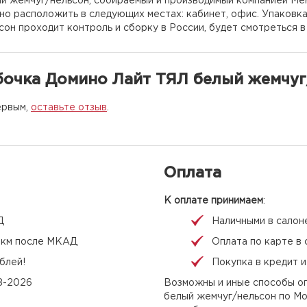
й жемчуг/нельсон, собираемый и производимый компанией Mer
жно расположить в следующих местах: кабинет, офис. Упаковк
он проходит контроль и сборку в России, будет смотреться в
бочка Домино Лайт ТЯЛ белый жемчуг
ервым,
оставьте отзыв
.
Оплата
К оплате принимаем
:
Д
Наличными в салон
 1 км после МКАД
Оплата по карте в 
блей!
Покупка в кредит 
08-2026
Возможны и иные способы оп
белый жемчуг/нельсон по Мо