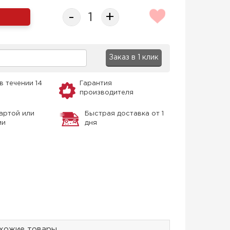
-
+
Заказ в 1 клик
в течении 14
Гарантия
производителя
артой или
Быстрая доставка от 1
ми
дня
хожие товары