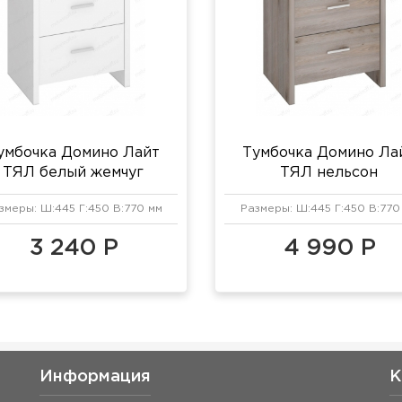
умбочка Домино Лайт
Тумбочка Домино Ла
ТЯЛ белый жемчуг
ТЯЛ нельсон
змеры: Ш:445 Г:450 В:770 мм
Размеры: Ш:445 Г:450 В:770
3 240 Р
4 990 Р
Информация
К