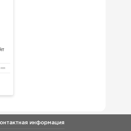
йт
 мм
онтактная информация