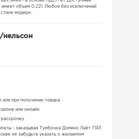
des, имеет в основе ЛДСП е1. Доступные
а имеет объем 0,221. Любое без исключений
 стиле модерн.
/нельсон
е или при получении товара
салоне или онлайн
и рассрочку
латы - заказывая Тумбочка Домино Лайт ТЯЛ
скве не забудьте указать о желаемом