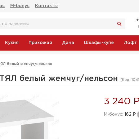
ас
М-бонус
Контакты
Кухня
Прихожая
Дача
Шкафы-купе
Лофт
ТЯЛ белый жемчуг/нельсон
 ТЯЛ белый жемчуг/нельсон
(Код:
104
3 240 
M-бонус:
162 Р