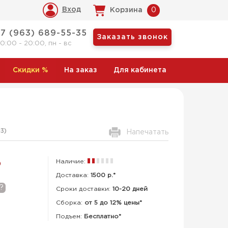
Вход
Корзина
0
+7 (963) 689-55-35
Заказать звонок
10:00 - 20:00, пн - вс
Скидки
%
На заказ
Для кабинета
13
)
Напечатать
Наличие:
Р
Доставка:
1500 р.*
?
Сроки доставки:
10-20 дней
Сборка
:
от 5 до 12% цены*
Подъем:
Бесплатно*