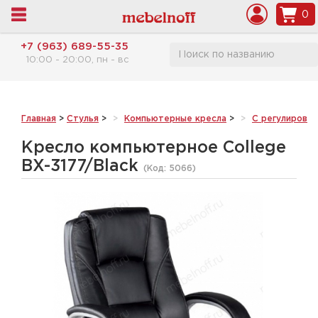
0
+7 (963) 689-55-35
10:00 - 20:00, пн - вс
Главная
>
Стулья
>
Компьютерные кресла
>
С регулировк
Кресло компьютерное College
BX-3177/Black
(Код:
5066
)