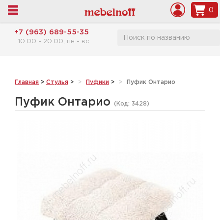
0
+7 (963) 689-55-35
10:00 - 20:00, пн - вс
Главная
>
Стулья
>
Пуфики
>
Пуфик Онтарио
Пуфик Онтарио
(Код:
3428
)