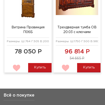
Витрина Провинция
Трехдверная тумба ОВ
П06Б
20.03 с ключами
Размеры: Ш:764 Г:505 В:2009 мм
Размеры: Ш:1750 Г:500 В:980 мм
78 050 Р
96 814 Р
54 665 Р
Купить
Купить
Всё о покупке