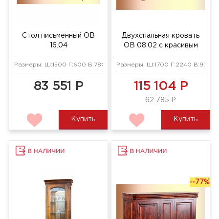
Стол письменный ОВ
Двухспальная кровать
16.04
ОВ 08.02 с красивым
изножьем
Размеры: Ш:1500 Г:600 В:780 мм
Размеры: Ш:1700 Г:2240 В:975 м
83 551 Р
115 104 Р
62 785 Р
Купить
Купить
--77%