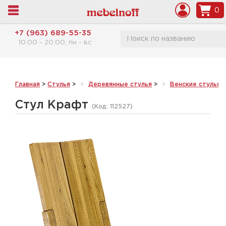
0
+7 (963) 689-55-35
10:00 - 20:00, пн - вс
Главная
>
Стулья
>
Деревянные стулья
>
Венские стулья 
Стул Крафт
(Код:
112527
)