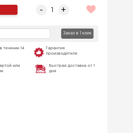
-
+
Заказ в 1 клик
в течении 14
Гарантия
производителя
артой или
Быстрая доставка от 1
ми
дня