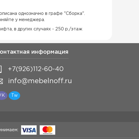
описана однозначно в графе "Сборка".
чняйте у менеджера.
ифта, в других случаях - 250 р./этаж
онтактная информация
+7(926)112-60-40
info@mebelnoff.ru
VK
Tw
инимаем: