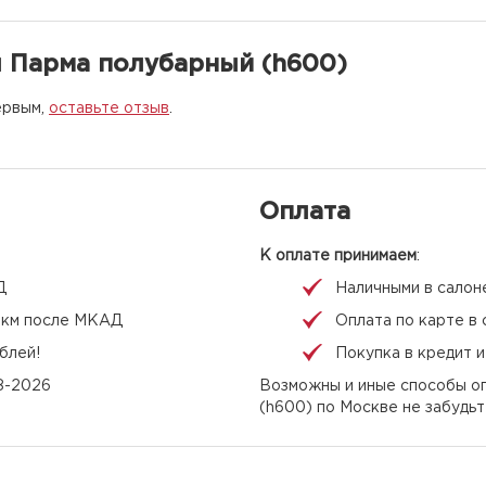
л Парма полубарный (h600)
ервым,
оставьте отзыв
.
Оплата
К оплате принимаем
:
Д
Наличными в салон
 1 км после МКАД
Оплата по карте в 
блей!
Покупка в кредит 
08-2026
Возможны и иные способы оп
(h600) по Москве не забудьт