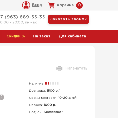
Вход
Корзина
0
+7 (963) 689-55-35
Заказать звонок
10:00 - 20:00, пн - вс
Скидки
%
На заказ
Для кабинета
Напечатать
Наличие:
Доставка:
1500 р.*
?
Сроки доставки:
10-20 дней
Сборка
:
1000 р.
Подъем:
Бесплатно*