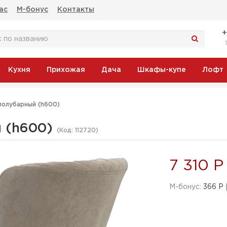
ас
М-бонус
Контакты
Кухня
Прихожая
Дача
Шкафы-купе
Лофт
полубарный (h600)
й (h600)
(Код:
112720
)
7 310 Р
M-бонус:
366 Р