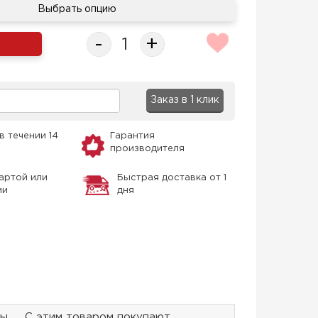
Выбрать опцию
-
+
Заказ в 1 клик
в течении 14
Гарантия
производителя
артой или
Быстрая доставка от 1
ми
дня
ры
С этим товаром покупают