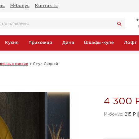
ас
М-бонус
Контакты
Кухня
Прихожая
Дача
Шкафы-купе
Лофт
вянные мягкие
>
Стул Сидней
4 300 
M-бонус:
215 Р