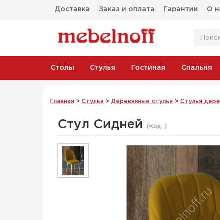
Доставка
Заказ и оплата
Гарантии
О н
Столы
Стулья
Гостиная
Спальня
Главная
>
Стулья
>
Деревянные стулья
>
Стулья дере
Стул Сидней
(Код:
)