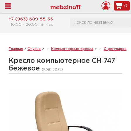
0
+7 (963) 689-55-35
10:00 - 20:00, пн - вс
Главная
>
Стулья
>
Компьютерные кресла
>
С регулировк
Кресло компьютерное CH 747
бежевое
(Код:
5235
)