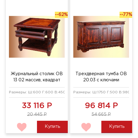
--62%
--77%
Журнальный столик ОВ
Трехдверная тумба ОВ
13 02 массив, квадрат
20.03 с ключами
Размеры: Ш:600 Г:600 В:450 мм
Размеры: Ш:1750 Г:500 В:980 мм
33 116 Р
96 814 Р
20 445 Р
54 665 Р
Купить
Купить