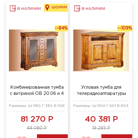
ШОУРУМ
--84%
--109%
Комбинированная тумба
Угловая тумба для
с витриной ОВ 20.06 и 4
телерадиоаппаратуры
ящиками
ОВ 23.02
Размеры: Ш:1180 Г:380 В:1080 мм
Размеры: Ш:1104 Г:601 В:803 мм
81 270 Р
40 381 Р
44 080 Р
19 285 Р