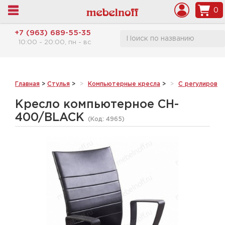
0
+7 (963) 689-55-35
10:00 - 20:00, пн - вс
Главная
>
Стулья
>
Компьютерные кресла
>
С регулировк
Кресло компьютерное CH-
400/BLACK
(Код:
4965
)