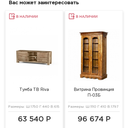
Вас может заинтересовать
Тумба ТВ Riva
Витрина Провинция
П-03Б
Размеры: Ш:1750 Г:440 В:615 мм
Размеры: Ш:1110 Г:410 В:1797 мм
63 540 Р
96 674 Р