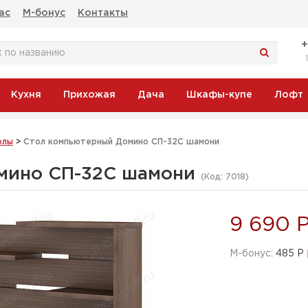
ас
М-бонус
Контакты
Кухня
Прихожая
Дача
Шкафы-купе
Лофт
олы
>
Стол компьютерный Домино СП-32С шамони
мино СП-32С шамони
(Код:
7018
)
9 690 
M-бонус:
485 Р