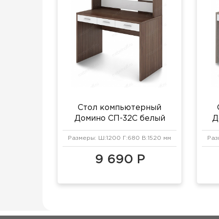
Стол компьютерный
Домино СП-32С белый
Д
жемчуг/шамони
б
Размеры: Ш:1200 Г:680 В:1520 мм
Раз
9 690 Р