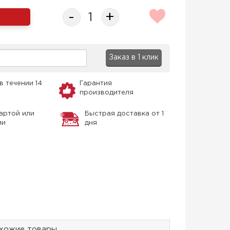
-
+
Заказ в 1 клик
в течении 14
Гарантия
производителя
артой или
Быстрая доставка от 1
ми
дня
хожие товары