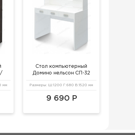
й
Стол компьютерный
/
Домино нельсон СП-32
белый жемчуг
0 мм
Размеры: Ш:1200 Г:680 В:1520 мм
9 690 Р