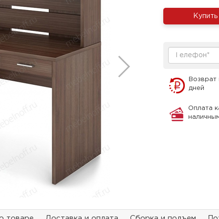
Купить
Возврат 
дней
Оплата к
наличны
о товаре
Доставка и оплата
Сборка и подъем
По