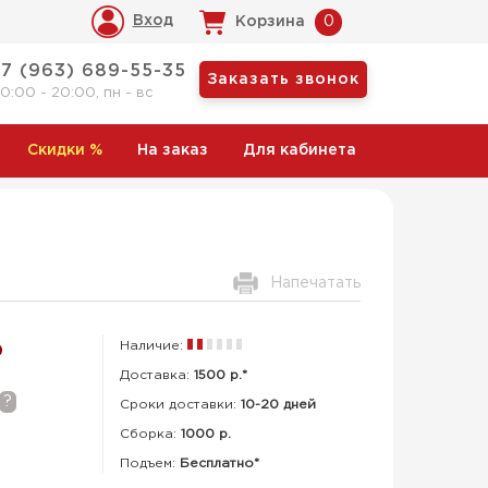
Вход
Корзина
0
+7 (963) 689-55-35
Заказать звонок
10:00 - 20:00, пн - вс
Скидки
%
На заказ
Для кабинета
Напечатать
Наличие:
Р
Доставка:
1500 р.*
?
Сроки доставки:
10-20 дней
Сборка
:
1000 р.
Подъем:
Бесплатно*