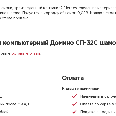
амони, произведенный компанией Merdes, сделан из материала
инет, офис. Пакуется в кородку объемом 0,088. Каждое стол
в стиле прованс.
л компьютерный Домино СП-32С шам
ервым,
оставьте отзыв
.
Оплата
К оплате принимаем
:
Д
Наличными в салон
 1 км после МКАД
Оплата по карте в 
блей!
Покупка в кредит 