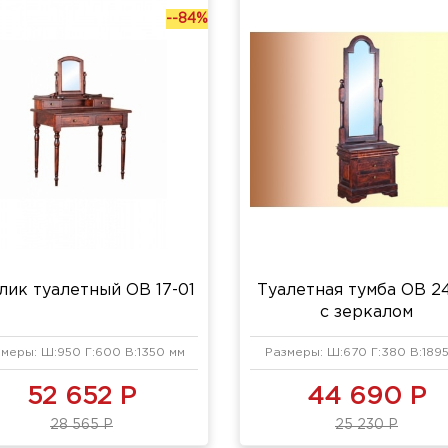
--84%
лик туалетный ОВ 17-01
Туалетная тумба ОВ 2
с зеркалом
меры: Ш:950 Г:600 В:1350 мм
Размеры: Ш:670 Г:380 В:189
52 652 Р
44 690 Р
28 565 Р
25 230 Р