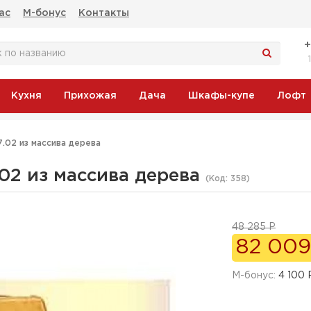
ас
М-бонус
Контакты
Кухня
Прихожая
Дача
Шкафы-купе
Лофт
.02 из массива дерева
02 из массива дерева
(Код:
358
)
48 285 Р
82 009
M-бонус:
4 100 