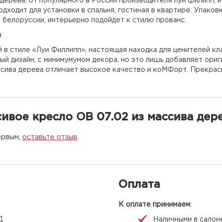
дерева, от популярного в России производителя луи филипп, и
Подходит для установки в спальня, гостиная в квартире. Упак
в белоруссии, интерьерно подойдет к стилю прованс.
я
 в стиле «Луи Филлипп», настоящая находка для ценителей кл
й дизайн, с минимумумом декора, но это лишь добавляет ориг
сива дерева отличает высокое качество и коМФорт. Прекрасно
ивое кресло ОВ 07.02 из массива дер
ервым,
оставьте отзыв
.
Оплата
К оплате принимаем
:
Д
Наличными в салон