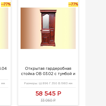
--77%
--77%
4.04
Открытая гардеробная
стойка ОВ 03.02 с тумбой и
зеркалом
5 мм
Размеры: Ш:896 Г:350 В:1983 мм
58 545 Р
33 060 Р