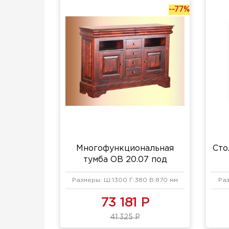
--77%
Многофункциональная
Сто
тумба ОВ 20.07 под
телевизор
Размеры: Ш:1300 Г:380 В:870 мм
Раз
73 181 Р
41 325 Р