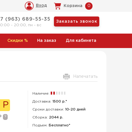
Вход
Корзина
0
+7 (963) 689-55-35
Заказать звонок
10:00 - 20:00, пн - вс
Скидки
%
На заказ
Для кабинета
Напечатать
Наличие:
Доставка:
1500 р.*
 Р
Сроки доставки:
10-20 дней
Р
?
Сборка
:
2044 р.
Подъем:
Бесплатно*