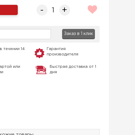
-
+
Заказ в 1 клик
в течении 14
Гарантия
производителя
артой или
Быстрая доставка от 1
ми
дня
хожие товары